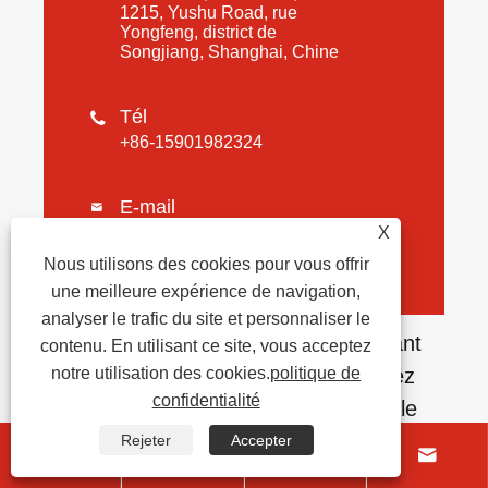
1215, Yushu Road, rue
Yongfeng, district de
Songjiang, Shanghai, Chine
Tél

+86-15901982324
E-mail

X
john.wilson.ac@shgdk.com.cn
Nous utilisons des cookies pour vous offrir
une meilleure expérience de navigation,
analyser le trafic du site et personnaliser le
Si vous avez des questions concernant
contenu. En utilisant ce site, vous acceptez
notre utilisation des cookies.
politique de
un devis ou une coopération, n'hésitez
confidentialité
pas à envoyer un e-mail ou à utiliser le
formulaire de demande suivant. Notre
Rejeter
Accepter




représentant commercial vous