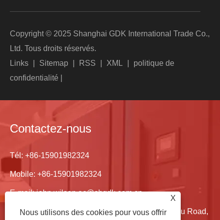
Copyright © 2025 Shanghai GDK International Trade Co.,
Ltd. Tous droits réservés.
Links
|
Sitemap
|
RSS
|
XML
|
politique de
confidentialité
|
Contactez-nous
Tél:
+86-15901982324
Mobile:
+86-15901982324
E-mail:
john.wilson.ac@shgdk.com.cn
X
Adresse: Salle 2021, bâtiment 5, voie 1215, Yushu Road,
Nous utilisons des cookies pour vous offrir