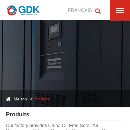
FRANÇAIS
Maison
Produits
Produits
Our factory provides China Oil-Free Scroll Air