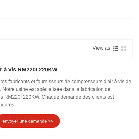
Nederlands
한국어
العربية
View as
r à vis RM220I 220KW
res fabricants et fournisseurs de compresseurs d'air à vis de
otre usine est spécialisée dans la fabrication de
vis RM220I 220KW. Chaque demande des clients est
heures.
envoyer une demande >>