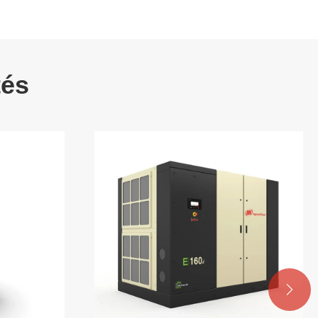
tés
