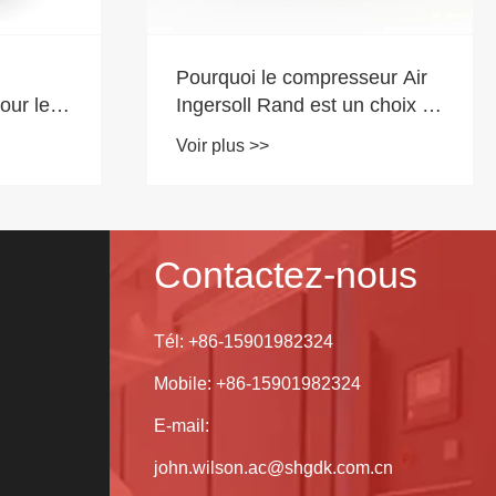
Compresseur d'air de
défilement sans huile: le choix
ur Air
pur et efficace
 choix de
Voir plus >>
pros
Contactez-nous
Tél:
+86-15901982324
Mobile:
+86-15901982324
E-mail:
john.wilson.ac@shgdk.com.cn