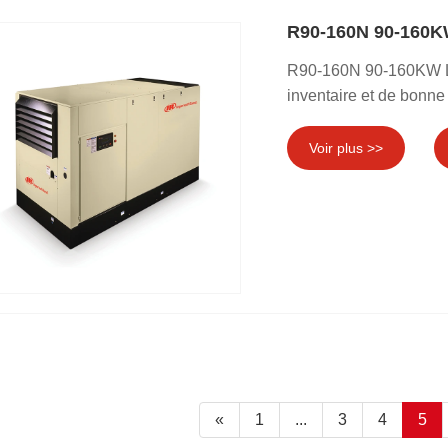
R90-160N 90-160KW
R90-160N 90-160KW Le
inventaire et de bonne 
Voir plus >>
«
1
...
3
4
5