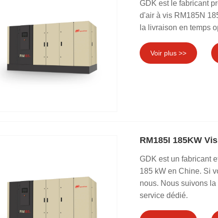
GDK est le fabricant p
d'air à vis RM185N 185
la livraison en temps o
Voir plus >>
RM185I 185KW Vis 
GDK est un fabricant e
185 kW en Chine. Si vo
nous. Nous suivons la 
service dédié.