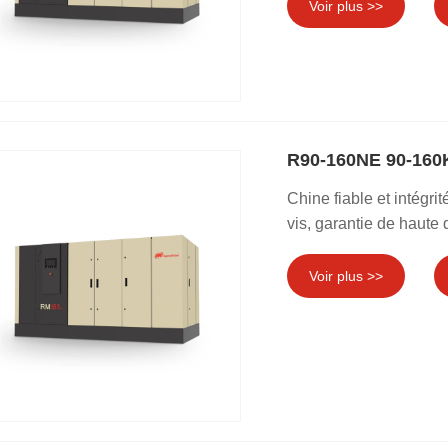
Voir plus >>
R90-160NE 90-160K
Chine fiable et intég
vis, garantie de haute q
Voir plus >>