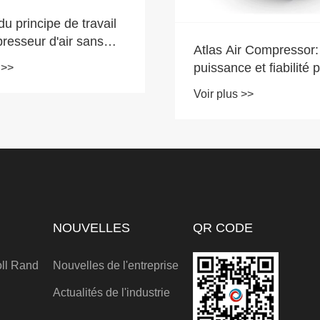
ir Compressor:
Pourquoi le compresse
e et fiabilité pour les
Ingersoll Rand est un
 robustes
premier plan pour les 
 >>
Voir plus >>
NOUVELLES
QR CODE
oll Rand
Nouvelles de l'entreprise
Actualités de l'industrie