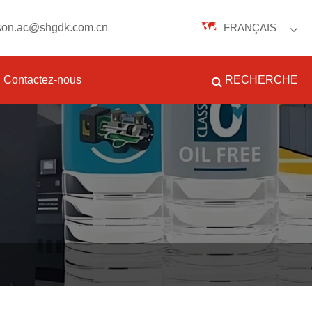
lson.ac@shgdk.com.cn
FRANÇAIS
English
Contactez-nous
RECHERCHE
Español
Português
русский
Français
日本語
Deutsch
tiếng Việt
Italiano